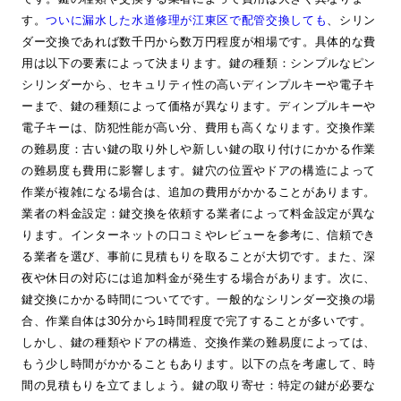
す。
ついに漏水した水道修理が江東区で配管交換しても
、シリン
ダー交換であれば数千円から数万円程度が相場です。具体的な費
用は以下の要素によって決まります。鍵の種類：シンプルなピン
シリンダーから、セキュリティ性の高いディンプルキーや電子キ
ーまで、鍵の種類によって価格が異なります。ディンプルキーや
電子キーは、防犯性能が高い分、費用も高くなります。交換作業
の難易度：古い鍵の取り外しや新しい鍵の取り付けにかかる作業
の難易度も費用に影響します。鍵穴の位置やドアの構造によって
作業が複雑になる場合は、追加の費用がかかることがあります。
業者の料金設定：鍵交換を依頼する業者によって料金設定が異な
ります。インターネットの口コミやレビューを参考に、信頼でき
る業者を選び、事前に見積もりを取ることが大切です。また、深
夜や休日の対応には追加料金が発生する場合があります。次に、
鍵交換にかかる時間についてです。一般的なシリンダー交換の場
合、作業自体は30分から1時間程度で完了することが多いです。
しかし、鍵の種類やドアの構造、交換作業の難易度によっては、
もう少し時間がかかることもあります。以下の点を考慮して、時
間の見積もりを立てましょう。鍵の取り寄せ：特定の鍵が必要な