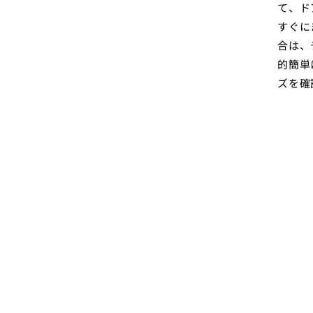
て、ド
すぐに
合は、
的簡単
ズを確