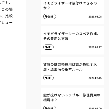
しても、
イモビライザーは後付けできるの
か？
。この場
は、比較
知識
2026.03.08
ずヒュー
イモビライザーキーのスペア作成、
その費用と方法
車
2026.02.17
賃貸の鍵交換費用は誰が負担？入
居・退去時の基本ルール
家
2026.02.15
鍵が抜けないトラブル、修理費用の
相場は？
知識
2026.02.09