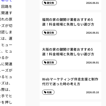
鍵交換
2026.06.01
、回路を
に関連す
切れの原
福岡の家の鍵開け業者おすすめ5
選！料金相場と失敗しない選び方
ーズが切
確認しま
鍵交換
2026.06.01
には、運
、ヒュー
大阪の家の鍵開け業者おすすめ5
と、ヒュ
選！料金相場と失敗しない選び方
いるか
鍵交換
2026.06.01
ムに関連
ューズが
いるヒュ
Webマーケティング伴走支援と制作
ーズは、
代行で迷った時の考え方
る際は、
知識
2026.05.10
た手でヒ
ンを押し