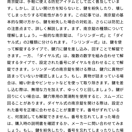
南京錠は、手軽に使える防犯アイテムとして広く普及していま
す。しかし、正しい開け方を知らないと、鍵を紛失したり、壊し
てしまったりする可能性があります。この記事では、南京錠の基
本的な開け方から、鍵を紛失した場合の対処法、さらには防犯上
の注意点まで、詳しく解説します。まず、南京錠の種類について
理解しましょう。一般的な南京錠は、「シリンダー式」と「ダイ
ヤル式」の2種類に分けられます。「シリンダー式」は、鍵を使
って解錠するタイプで、鍵穴に鍵を差し込み、回すことで解錠で
きます。一方、「ダイヤル式」は、複数の数字を組み合わせて解
錠するタイプで、設定された番号にダイヤルを合わせることで解
錠できます。シリンダー式の南京錠を開ける際は、鍵穴に異物が
詰まっていないか確認しましょう。もし、異物が詰まっている場
合は、細い針金やピンセットなどを使って取り除きます。鍵を差
し込む際は、無理な力を加えず、ゆっくりと回しましょう。鍵が
回りにくい場合は、鍵穴専用の潤滑剤を使用すると、スムーズに
回ることがあります。ダイヤル式の南京錠を開ける際は、設定さ
れた番号を正確に合わせることが重要です。番号がずれている
と、何度試しても解錠できません。番号を忘れてしまった場合
は、購入時の説明書を確認するか、メーカーに問い合わせてみま
しょう。もし、鍵を紛失したり、番号を忘れてしまったりした場