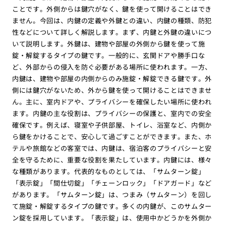
ことです。外側からは鍵穴がなく、鍵を使って開けることはでき
ません。今回は、内鍵の定義や外鍵との違い、内鍵の種類、防犯
性などについて詳しく解説します。まず、内鍵と外鍵の違いにつ
いて説明します。外鍵は、建物や部屋の外側から鍵を使って施
錠・解錠するタイプの鍵です。一般的に、玄関ドアや勝手口な
ど、外部からの侵入を防ぐ必要がある場所に使われます。一方、
内鍵は、建物や部屋の内側からのみ施錠・解錠できる鍵です。外
側には鍵穴がないため、外から鍵を使って開けることはできませ
ん。主に、室内ドアや、プライバシーを確保したい場所に使われ
ます。内鍵の主な役割は、プライバシーの保護と、室内での安全
確保です。例えば、寝室や子供部屋、トイレ、浴室など、内側か
ら鍵をかけることで、安心して過ごすことができます。また、ホ
テルや旅館などの客室では、内鍵は、宿泊客のプライバシーと安
全を守るために、重要な役割を果たしています。内鍵には、様々
な種類があります。代表的なものとしては、「サムターン錠」
「表示錠」「間仕切錠」「チェーンロック」「ドアガード」など
があります。「サムターン錠」は、つまみ（サムターン）を回し
て施錠・解錠するタイプの鍵です。多くの内鍵が、このサムター
ン錠を採用しています。「表示錠」は、使用中かどうかを外側か