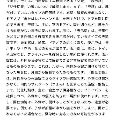
ります。今回は、円筒錠の主な種類である「空錠」「表示錠」
「間仕切錠」の違いについて解説します。まず、「空錠」は、鍵
が付いていないタイプの円筒錠です。施錠・解錠の機能はなく、
ドアノブ（またはレバーハンドル）を回すだけで、ドアを開け閉
めできます。空錠は、主に、室内ドアや、間仕切りなど、鍵をか
ける必要がない場所に使われます。次に、「表示錠」は、使用中
かどうかを外側から確認できる表示窓が付いているタイプの円筒
錠です。表示窓は、通常、ドアノブの近くにあり、使用中は「使
用中」や「赤色」などの表示が出ます。表示錠は、主に、トイレ
や浴室など、プライバシーを確保したい場所に使われます。表示
錠には、外側から硬貨などで解錠できる非常解錠装置が付いてい
るものもあります。これは、万が一、内側から鍵が開けられなく
なった場合に、外側から解錠するためのものです。「間仕切錠」
は、内側からのみ施錠できるタイプの円筒錠です。外側には鍵穴
がなく、内側のサムターン（つまみ）を回すことで施錠・解錠し
ます。間仕切錠は、主に、寝室や子供部屋など、プライバシーを
確保しつつ、外側からの侵入を防ぎたい場所に使われます。ただ
し、間仕切錠は、外側から開けることができないため、注意が必
要です。例えば、子供が部屋の中から鍵をかけてしまい、開けら
れなくなった場合など、緊急時に対応できない可能性がありま