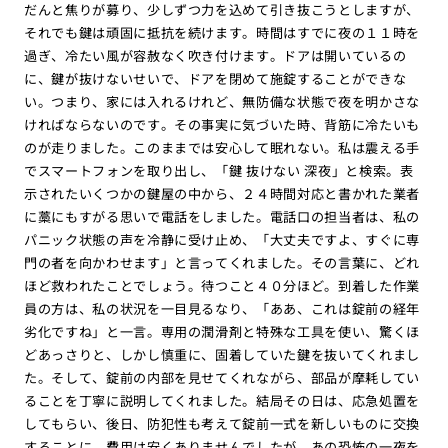
だんと焦りが募り、少しずつ力を込めて引き抜こうとしますが、
それでも鍵は頑固に抵抗を続けます。時間はすでに夜の１１時を
過ぎ、冷たい風が容赦なく吹き付けます。ドアは開いているの
に、鍵が抜けないせいで、ドアを閉めて施錠することができな
い。つまり、家には入れるけれど、無防備な状態で夜を明かさな
ければならないのです。その事実に気づいた時、背筋に冷たいも
のが走りました。このままでは安心して眠れない。私は震える手
でスマートフォンを取り出し、「鍵 抜けない 深夜」と検索。表
示されたいくつかの鍵屋の中から、２４時間対応と書かれた業者
に藁にもすがる思いで電話をしました。電話口の担当者は、私の
パニック状態の声を冷静に受け止め、「大丈夫ですよ、すぐに専
門の者を向かわせます」と言ってくれました。その言葉に、どれ
ほど救われたことでしょう。待つこと４０分ほど。到着した作業
員の方は、私の状況を一目見るなり、「ああ、これは錠前の経年
劣化ですね」と一言。専用の潤滑剤と特殊な工具を使い、驚くほ
どあっさりと、しかし慎重に、固着していた鍵を抜いてくれまし
た。そして、錠前の内部を見せてくれながら、部品が摩耗してい
ることを丁寧に説明してくれました。結局その日は、応急処置を
してもらい、後日、防犯性も考えて錠前一式を新しいものに交換
することに。費用は安くありませんでしたが、あの恐怖の一夜を