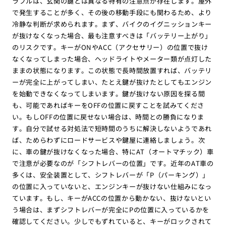
ラブルは、玄関の鍵とは異なる特有の注意点が存在します。屋外
で発生することが多く、その後の移動手段にも関わるため、より
冷静な判断が求められます。まず、バイクのイグニッションキー
が抜けなくなった場合、最も注意すべきは「バッテリー上がり」
のリスクです。キーがONやACC（アクセサリー）の位置で抜け
なくなってしまった場合、ヘッドライトやメーター類が点灯した
ままの状態になります。この状態で長時間放置すれば、バッテリ
ーが完全に上がってしまい、たとえ鍵が抜けたとしてもエンジン
を始動できなくなってしまいます。鍵が抜けない原因を探る間
も、可能であればキーをOFFの位置に戻すことを試みてくださ
い。もしOFFの位置に戻せない場合は、時間との勝負になりま
す。自分で試せる対処法で短時間のうちに解決しないようであれ
ば、ためらわずにロードサービスや鍵屋に連絡しましょう。次
に、車の鍵が抜けなくなった場合、特にAT（オートマチック）車
で注意が必要なのが「シフトレバーの位置」です。近年のAT車の
多くは、安全装置として、シフトレバーが「P（パーキング）」
の位置に入っていないと、エンジンキーが抜けない仕組みになっ
ています。もし、キーがACCの位置から動かない、抜けないとい
う場合は、まずシフトレバーが完全にPの位置に入っているかを
確認してください。少しでもずれていると、キーがロックされて