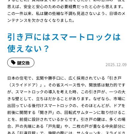
思えば、安全と安心のための必要経費だったと心から思えます。
この一件以来、私は鍵の些細な不調も見逃さないよう、日頃のメ
ンテナンスを欠かさなくなりました。
引き戸にはスマートロックは
使えない？
鍵交換
2025.12.09
日本の住宅で、玄関や勝手口に、広く採用されている「引き戸
（スライドドア）」。その省スペース性や、開放感は魅力的です
が、スマートロックの導入を考えた時、この引き戸が、一つの大
きな壁として、立ちはだかることがあります。なぜなら、市場に
出回っている後付けスマートロックの、そのほとんどが、ドアを
前後に開閉する「開き戸」の、回転式サムターンに取り付けるこ
とを、前提に設計されているからです。引き戸の鍵は、多くの場
合、戸の先端にある「戸先錠」や、二枚の戸が重なる中央部分に
ある「引違戸錠」で、施錠の際には、サムターンを、スライドさ