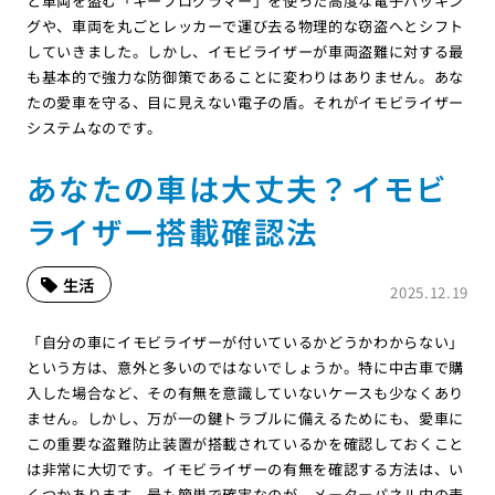
と車両を盗む「キープログラマー」を使った高度な電子ハッキン
グや、車両を丸ごとレッカーで運び去る物理的な窃盗へとシフト
していきました。しかし、イモビライザーが車両盗難に対する最
も基本的で強力な防御策であることに変わりはありません。あな
たの愛車を守る、目に見えない電子の盾。それがイモビライザー
システムなのです。
あなたの車は大丈夫？イモビ
ライザー搭載確認法
生活
2025.12.19
「自分の車にイモビライザーが付いているかどうかわからない」
という方は、意外と多いのではないでしょうか。特に中古車で購
入した場合など、その有無を意識していないケースも少なくあり
ません。しかし、万が一の鍵トラブルに備えるためにも、愛車に
この重要な盗難防止装置が搭載されているかを確認しておくこと
は非常に大切です。イモビライザーの有無を確認する方法は、い
くつかあります。最も簡単で確実なのが、メーターパネル内の表