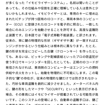
が多くなった「イモビライザーシステム」。名前は聞いたことが
あっても、その仕組みや役割を正確に理解している人は意外と少
ないかもしれません。イモビライザーとは、専用のキーに埋め込
まれたICチップが持つ固有のIDコードと、車両本体のコンピュー
ター（ECU）に登録されたIDコードを電子的に照合し、一致した
場合にのみエンジンを始動させることを許可する、高度な盗難防
止装置です。日本語では「電子式移動不能装置」と訳されます。
従来の、単に鍵の物理的な形状（ギザギザや溝）が一致すればエ
ンジンがかかるという仕組みとは根本的に異なります。たとえ、
鍵の形状を完全にコピーした合鍵（クローンキー）を作ったとし
ても、あるいは、ピッキングや配線直結といったプロの窃盗犯が
使う手口でキーシリンダーを回したとしても、正規のIDコードが
発信されなければ、車両側のコンピューターはエンジンへの燃料
供給や点火をカットし、始動を物理的に不可能にします。この電
子的な“鍵”の存在が、従来の物理的な鍵だけでは防ぎきれなかっ
た、巧妙な車両盗難を劇的に減少させました。メーターパネル内
に、鍵の形をしたマークや「SECURITY」といった表示灯がある
場合、その車両にはイモビライザーが搭載されている可能性が高
いです。このシステムの登場により、自動車の盗難手口は、鍵ご