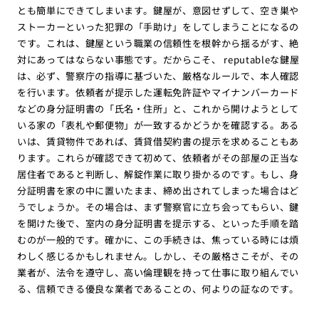
とも簡単にできてしまいます。鍵屋が、意図せずして、空き巣や
ストーカーといった犯罪の「手助け」をしてしまうことになるの
です。これは、鍵屋という職業の信頼性を根幹から揺るがす、絶
対にあってはならない事態です。だからこそ、 reputableな鍵屋
は、必ず、警察庁の指導に基づいた、厳格なルールで、本人確認
を行います。依頼者が提示した運転免許証やマイナンバーカード
などの身分証明書の「氏名・住所」と、これから開けようとして
いる家の「表札や郵便物」が一致するかどうかを確認する。ある
いは、賃貸物件であれば、賃貸借契約書の提示を求めることもあ
ります。これらが確認できて初めて、依頼者がその部屋の正当な
居住者であると判断し、解錠作業に取り掛かるのです。もし、身
分証明書を家の中に置いたまま、締め出されてしまった場合はど
うでしょうか。その場合は、まず警察官に立ち会ってもらい、鍵
を開けた後で、室内の身分証明書を提示する、といった手順を踏
むのが一般的です。確かに、この手続きは、焦っている時には煩
わしく感じるかもしれません。しかし、その厳格さこそが、その
業者が、法令を遵守し、高い倫理観を持って仕事に取り組んでい
る、信頼できる優良な業者であることの、何よりの証なのです。