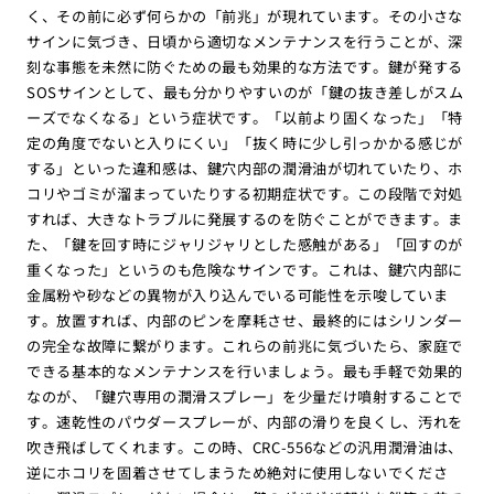
く、その前に必ず何らかの「前兆」が現れています。その小さな
サインに気づき、日頃から適切なメンテナンスを行うことが、深
刻な事態を未然に防ぐための最も効果的な方法です。鍵が発する
SOSサインとして、最も分かりやすいのが「鍵の抜き差しがスム
ーズでなくなる」という症状です。「以前より固くなった」「特
定の角度でないと入りにくい」「抜く時に少し引っかかる感じが
する」といった違和感は、鍵穴内部の潤滑油が切れていたり、ホ
コリやゴミが溜まっていたりする初期症状です。この段階で対処
すれば、大きなトラブルに発展するのを防ぐことができます。ま
た、「鍵を回す時にジャリジャリとした感触がある」「回すのが
重くなった」というのも危険なサインです。これは、鍵穴内部に
金属粉や砂などの異物が入り込んでいる可能性を示唆していま
す。放置すれば、内部のピンを摩耗させ、最終的にはシリンダー
の完全な故障に繋がります。これらの前兆に気づいたら、家庭で
できる基本的なメンテナンスを行いましょう。最も手軽で効果的
なのが、「鍵穴専用の潤滑スプレー」を少量だけ噴射することで
す。速乾性のパウダースプレーが、内部の滑りを良くし、汚れを
吹き飛ばしてくれます。この時、CRC-556などの汎用潤滑油は、
逆にホコリを固着させてしまうため絶対に使用しないでくださ