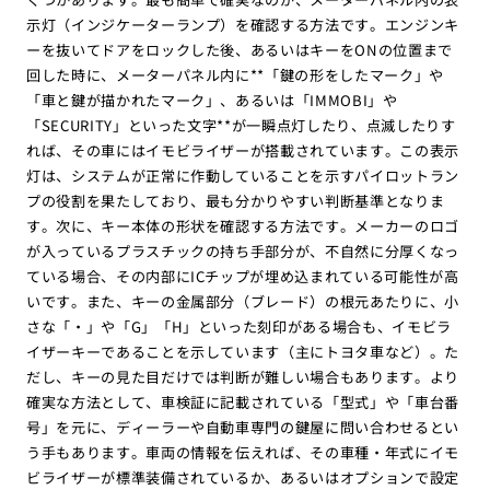
示灯（インジケーターランプ）を確認する方法です。エンジンキ
ーを抜いてドアをロックした後、あるいはキーをONの位置まで
回した時に、メーターパネル内に**「鍵の形をしたマーク」や
「車と鍵が描かれたマーク」、あるいは「IMMOBI」や
「SECURITY」といった文字**が一瞬点灯したり、点滅したりす
れば、その車にはイモビライザーが搭載されています。この表示
灯は、システムが正常に作動していることを示すパイロットラン
プの役割を果たしており、最も分かりやすい判断基準となりま
す。次に、キー本体の形状を確認する方法です。メーカーのロゴ
が入っているプラスチックの持ち手部分が、不自然に分厚くなっ
ている場合、その内部にICチップが埋め込まれている可能性が高
いです。また、キーの金属部分（ブレード）の根元あたりに、小
さな「・」や「G」「H」といった刻印がある場合も、イモビラ
イザーキーであることを示しています（主にトヨタ車など）。た
だし、キーの見た目だけでは判断が難しい場合もあります。より
確実な方法として、車検証に記載されている「型式」や「車台番
号」を元に、ディーラーや自動車専門の鍵屋に問い合わせるとい
う手もあります。車両の情報を伝えれば、その車種・年式にイモ
ビライザーが標準装備されているか、あるいはオプションで設定