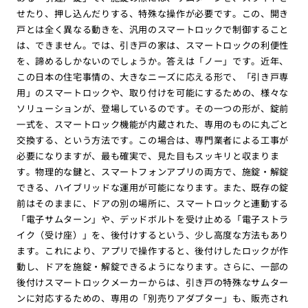
せたり、押し込んだりする、特殊な操作が必要です。この、開き
戸とは全く異なる動きを、汎用のスマートロックで制御すること
は、できません。では、引き戸の家は、スマートロックの利便性
を、諦めるしかないのでしょうか。答えは「ノー」です。近年、
この日本の住宅事情の、大きなニーズに応える形で、「引き戸専
用」のスマートロックや、取り付けを可能にするための、様々な
ソリューションが、登場しているのです。その一つの形が、錠前
一式を、スマートロック機能が内蔵された、専用のものに丸ごと
交換する、という方法です。この場合は、専門業者による工事が
必要になりますが、最も確実で、見た目もスッキリと収まりま
す。物理的な鍵と、スマートフォンアプリの両方で、施錠・解錠
できる、ハイブリッドな運用が可能になります。また、既存の錠
前はそのままに、ドアの別の場所に、スマートロックと連動する
「電子サムターン」や、デッドボルトを受け止める「電子ストラ
イク（受け座）」を、後付けするという、少し高度な方法もあり
ます。これにより、アプリで操作すると、後付けしたロックが作
動し、ドアを施錠・解錠できるようになります。さらに、一部の
後付けスマートロックメーカーからは、引き戸の特殊なサムター
ンに対応するための、専用の「別売りアダプター」も、販売され