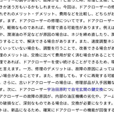
きか迷う方もいるかもしれません。今回は、ドアクローザーの
れぞれのメリット・デメリット、費用などを比較し、どちらが
す。まず、ドアクローザーの修理についてです。ドアクローザ
が、軽微なものであれば、修理で直る可能性があります。例え
や、潤滑油の不足などが原因の場合は、ネジを締め直したり、
りすることで、解決できる場合があります。また、速度調整ネ
くいっていない場合も、調整を行うことで、改善できる場合が
理のメリットは、交換に比べて費用が安く済む場合があること
理であれば、ドアクローザーを使い続けることができるため、
と言えます。一方、修理のデメリットは、故障の原因によって
い場合があることです。また、修理しても、すぐに再発する可
。さらに、古いドアクローザーの場合は、修理部品が入手困難
す。次に、ドアクローザー
宇治田原町で自宅玄関の鍵交換
につ
アクローザーの故障の原因が、内部の油圧機構の劣化や、アー
の破損など、深刻なものである場合は、交換が必要になります
トは、新品になるため、確実にドアクローザーの機能が回復す