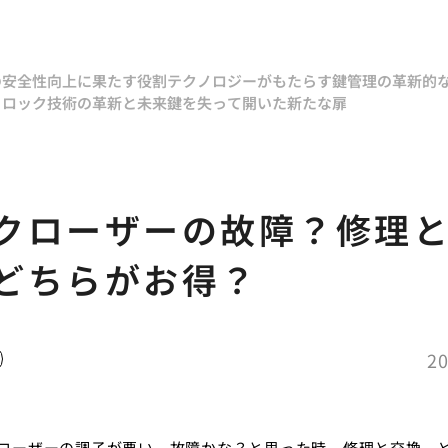
？
の安全性向上に果たす役割
テクノロジーがもたらす鍵管理の革新的
トロック技術の革新と未来
鍵を失って開いた新たな扉
クローザーの故障？修理
どちらがお得？
20
ローザーの調子が悪い、故障かな？と思った時、修理と交換、