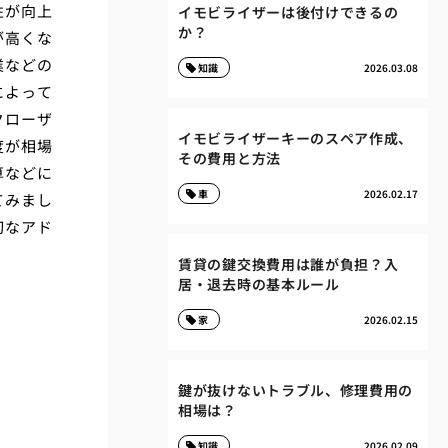
性が向上
イモビライザーは後付けできるの
か？
が高くな
業などの
知識
2026.03.08
によって
クローザ
イモビライザーキーのスペア作成、
度が相場
その費用と方法
算などに
車
2026.02.17
てみまし
切なアド
賃貸の鍵交換費用は誰が負担？入
居・退去時の基本ルール
家
2026.02.15
鍵が抜けないトラブル、修理費用の
相場は？
知識
2026.02.09