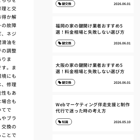
鍵交換
2026.06.01
修理と交
お得か解
ーの故障
福岡の家の鍵開け業者おすすめ5
選！料金相場と失敗しない選び方
ば、ネジ
潤滑油を
鍵交換
2026.06.01
ジの調整
ありま
大阪の家の鍵開け業者おすすめ5
です。ま
選！料金相場と失敗しない選び方
環境にも
鍵交換
2026.06.01
は、修理
能性もあ
な場合も
Webマーケティング伴走支援と制作
いてで
代行で迷った時の考え方
ムやブラ
知識
2026.05.10
。交換の
ることで