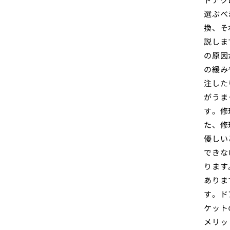
選ぶべ
換、そ
説しま
の原因
の緩み
注した
がうま
す。修
た、修
優しい
できな
ります
ありま
す。ド
ケット
メリッ