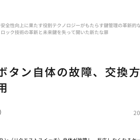
の安全性向上に果たす役割
テクノロジーがもたらす鍵管理の革新的
トロック技術の革新と未来
鍵を失って開いた新たな扉
ボタン自体の故障、交換
用
20
タン（リクエストスイッチ）自体が故障し、反応しなくなるケ