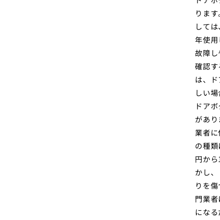
ります
しては
年使用
故障し
確認す
は、ド
しい場
ドアボ
があり
業者に
の種類
円から
かし、
りを傷
門業者
になる