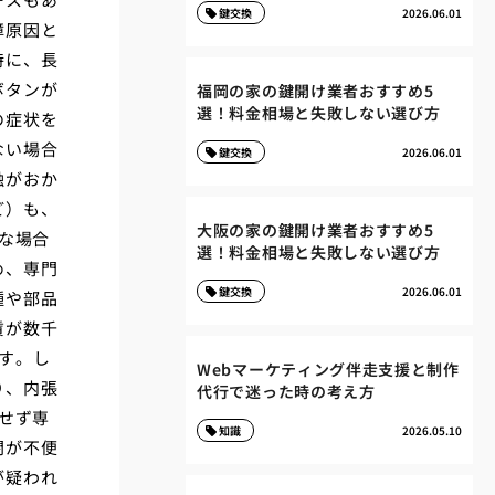
鍵交換
2026.06.01
障原因と
特に、長
ボタンが
福岡の家の鍵開け業者おすすめ5
選！料金相場と失敗しない選び方
の症状を
ない場合
鍵交換
2026.06.01
触がおか
ど）も、
大阪の家の鍵開け業者おすすめ5
な場合
選！料金相場と失敗しない選び方
め、専門
鍵交換
2026.06.01
種や部品
賃が数千
す。し
Webマーケティング伴走支援と制作
り、内張
代行で迷った時の考え方
せず専
知識
2026.05.10
閉が不便
が疑われ